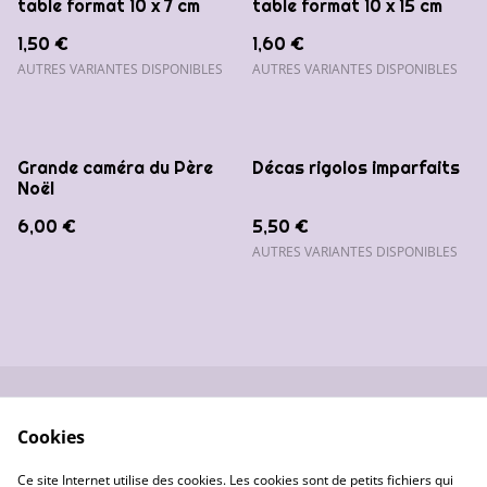
table format 10 x 7 cm
table format 10 x 15 cm
1,50 €
1,60 €
AUTRES VARIANTES DISPONIBLES
AUTRES VARIANTES DISPONIBLES
Grande caméra du Père
Décas rigolos imparfaits
Noël
6,00 €
5,50 €
AUTRES VARIANTES DISPONIBLES
Nous contacter
Conditions générales
Cookies
de vente
Données
Gestion des cookies
Ce site Internet utilise des cookies. Les cookies sont de petits fichiers qui