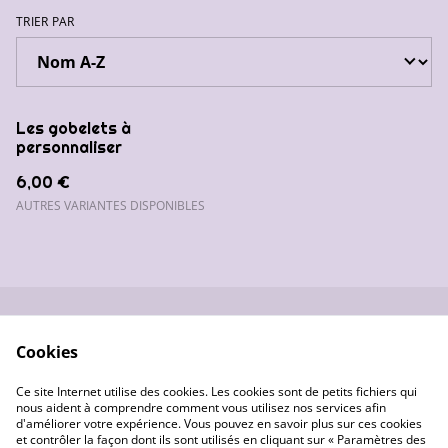
TRIER PAR
Les gobelets à
personnaliser
6,00 €
AUTRES VARIANTES DISPONIBLES
Nous contacter
Conditions générales
Cookies
de vente
Données
Gestion des cookies
Ce site Internet utilise des cookies. Les cookies sont de petits fichiers qui
personnelles
nous aident à comprendre comment vous utilisez nos services afin
d'améliorer votre expérience. Vous pouvez en savoir plus sur ces cookies
et contrôler la façon dont ils sont utilisés en cliquant sur « Paramètres des