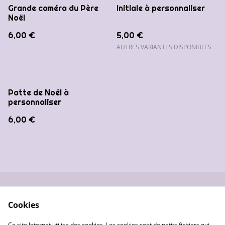
Grande caméra du Père
Initiale à personnaliser
Noël
6,00 €
5,00 €
AUTRES VARIANTES DISPONIBLES
Patte de Noël à
personnaliser
6,00 €
Nous contacter
Conditions générales
Cookies
de vente
Données
Gestion des cookies
Ce site Internet utilise des cookies. Les cookies sont de petits fichiers qui