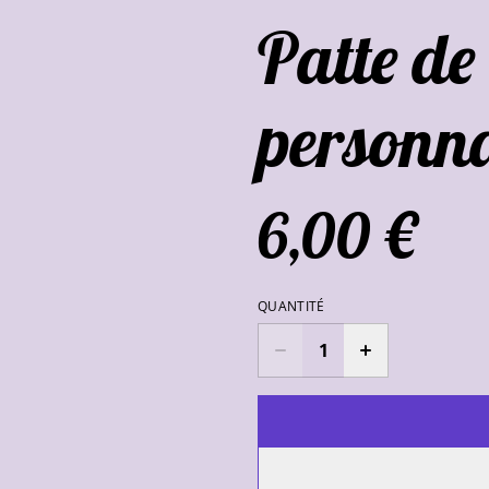
Patte de
personna
6,00 €
QUANTITÉ