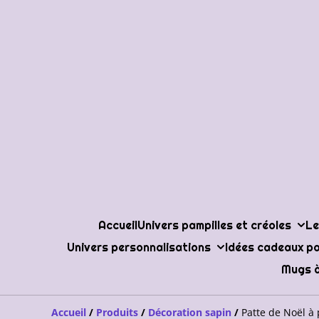
Accueil
Univers pampilles et créoles
Le
Univers personnalisations
Idées cadeaux po
Mugs à
Accueil
/
Produits
/
Décoration sapin
/
Patte de Noël à