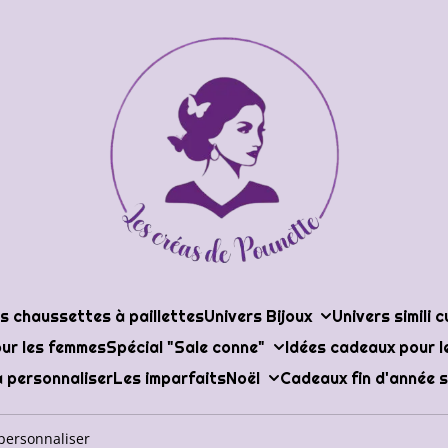
s chaussettes à paillettes
Univers Bijoux
Univers simili c
ur les femmes
Spécial "Sale conne"
Idées cadeaux pour 
 personnaliser
Les imparfaits
Noël
Cadeaux fin d'année s
 personnaliser