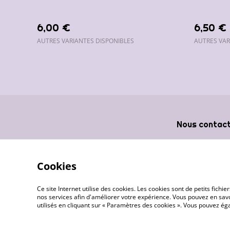
merci)
6,00 €
6,50 €
AUTRES VARIANTES DISPONIBLES
AUTRES VAR
Nous contac
Cookies
Ce site Internet utilise des cookies. Les cookies sont de petits fic
nos services afin d'améliorer votre expérience. Vous pouvez en savoi
utilisés en cliquant sur « Paramètres des cookies ». Vous pouvez é
©
2026
Les créas de Pounette