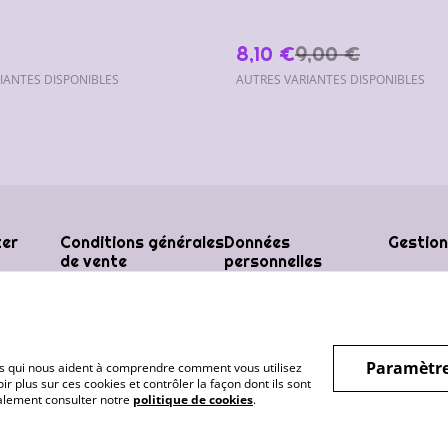
8,10 €
9,00 €
IANTES DISPONIBLES
AUTRES VARIANTES DISPONIBLES
ter
Conditions générales
Données
Gestion
de vente
personnelles
Paramètre
hiers qui nous aident à comprendre comment vous utilisez
r plus sur ces cookies et contrôler la façon dont ils sont
galement consulter notre
politique de cookies
.