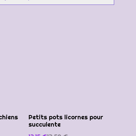
e
%
chiens
Petits pots licornes pour
succulente