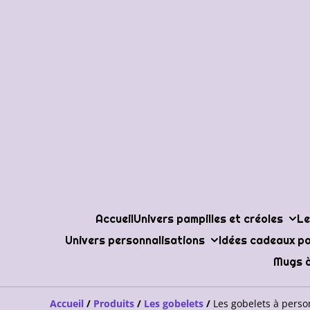
Accueil
Univers pampilles et créoles
Le
Univers personnalisations
Idées cadeaux po
Mugs à
Accueil
/
Produits
/
Les gobelets
/
Les gobelets à perso