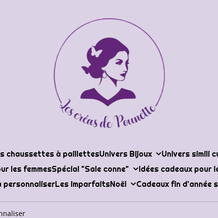
s chaussettes à paillettes
Univers Bijoux
Univers simili c
ur les femmes
Spécial "Sale conne"
Idées cadeaux pour 
 personnaliser
Les imparfaits
Noël
Cadeaux fin d'année s
nnaliser