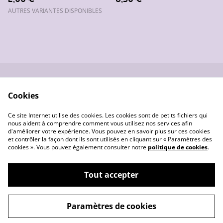
AUTRES VARIANTES DISPONIBLES
Nous contacter
Conditions générales
Cookies
de vente
Données
Gestion des cookies
Ce site Internet utilise des cookies. Les cookies sont de petits fichiers qui
personnelles
nous aident à comprendre comment vous utilisez nos services afin
d'améliorer votre expérience. Vous pouvez en savoir plus sur ces cookies
et contrôler la façon dont ils sont utilisés en cliquant sur « Paramètres des
cookies ». Vous pouvez également consulter notre
politique de cookies
.
Tout accepter
©
2026
Les créas de Pounette
Paramètres de cookies
powered by