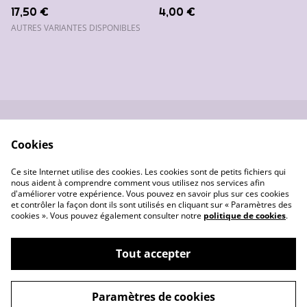
17,50 €
4,00 €
AUTRES VARIANTES DISPONIBLES
Nous contacter
Conditions générales
Cookies
de vente
Données
Gestion des cookies
Ce site Internet utilise des cookies. Les cookies sont de petits fichiers qui
personnelles
nous aident à comprendre comment vous utilisez nos services afin
d'améliorer votre expérience. Vous pouvez en savoir plus sur ces cookies
et contrôler la façon dont ils sont utilisés en cliquant sur « Paramètres des
cookies ». Vous pouvez également consulter notre
politique de cookies
.
Tout accepter
©
2026
Les créas de Pounette
Paramètres de cookies
powered by