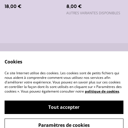
18,00 €
8,00 €
AUTRES VARIANTES DISPONIBLES
Nous contacter
Conditions générales
Cookies
de vente
Données
Gestion des cookies
Ce site Internet utilise des cookies. Les cookies sont de petits fichiers qui
personnelles
nous aident à comprendre comment vous utilisez nos services afin
d'améliorer votre expérience. Vous pouvez en savoir plus sur ces cookies
et contrôler la façon dont ils sont utilisés en cliquant sur « Paramètres des
cookies ». Vous pouvez également consulter notre
politique de cookies
.
Tout accepter
©
2026
Les créas de Pounette
Paramètres de cookies