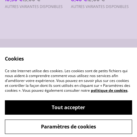
AUTRES VARIANTES DISPONIBLES
AUTRES VARIANTES DISPONIBLES
Nous contacter
Conditions générales
Cookies
de vente
Données
Gestion des cookies
Ce site Internet utilise des cookies. Les cookies sont de petits fichiers qui
personnelles
nous aident à comprendre comment vous utilisez nos services afin
d'améliorer votre expérience. Vous pouvez en savoir plus sur ces cookies
et contrôler la façon dont ils sont utilisés en cliquant sur « Paramètres des
cookies ». Vous pouvez également consulter notre
politique de cookies
.
Tout accepter
©
2026
Les créas de Pounette
Paramètres de cookies
powered by