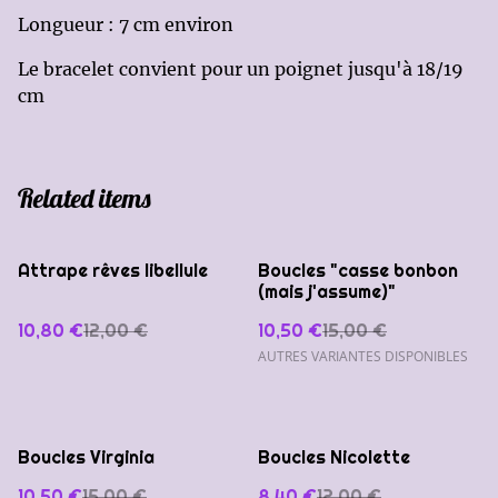
Longueur : 7 cm environ
Le bracelet convient pour un poignet jusqu'à 18/19
cm
Related items
%
%
Attrape rêves libellule
Boucles "casse bonbon
(mais j'assume)"
10,80 €
12,00 €
10,50 €
15,00 €
AUTRES VARIANTES DISPONIBLES
%
%
Boucles Virginia
Boucles Nicolette
10,50 €
15,00 €
8,40 €
12,00 €