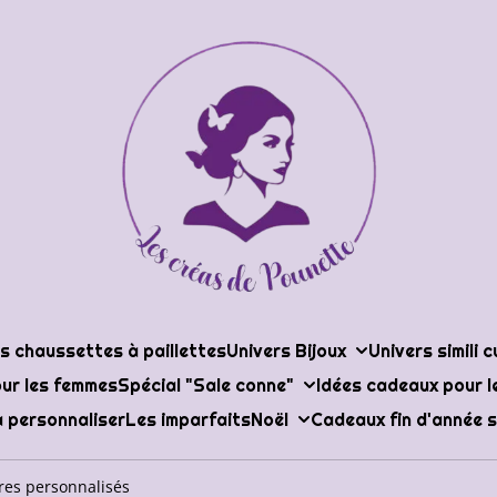
s chaussettes à paillettes
Univers Bijoux
Univers simili c
ur les femmes
Spécial "Sale conne"
Idées cadeaux pour 
 personnaliser
Les imparfaits
Noël
Cadeaux fin d'année s
tres personnalisés