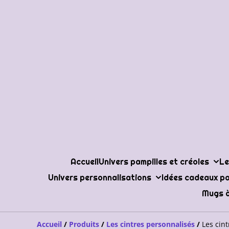
Accueil
Univers pampilles et créoles
Le
Univers personnalisations
Idées cadeaux po
Mugs à
Accueil
/
Produits
/
Les cintres personnalisés
/
Les cin