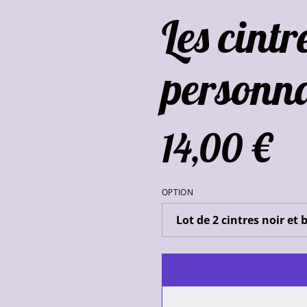
Les cintr
personna
14,00 €
OPTION