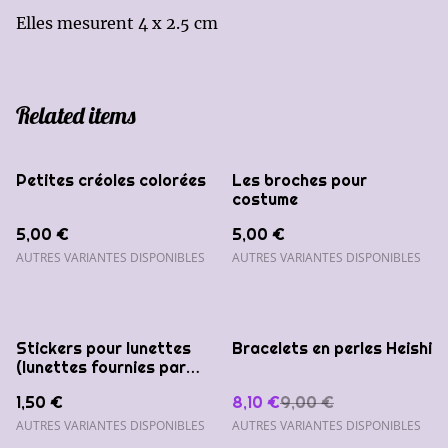
Elles mesurent 4 x 2.5 cm
Related items
Petites créoles colorées
Les broches pour
costume
5,00 €
5,00 €
AUTRES VARIANTES DISPONIBLES
AUTRES VARIANTES DISPONIBLES
%
Stickers pour lunettes
Bracelets en perles Heishi
(lunettes fournies par
vos soins)
1,50 €
8,10 €
9,00 €
AUTRES VARIANTES DISPONIBLES
AUTRES VARIANTES DISPONIBLES