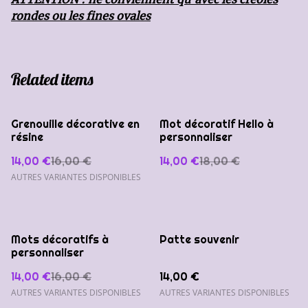
rondes ou les fines ovales
Related items
%
%
Grenouille décorative en
Mot décoratif Hello à
résine
personnaliser
14,00 €
16,00 €
14,00 €
18,00 €
AUTRES VARIANTES DISPONIBLES
%
Mots décoratifs à
Patte souvenir
personnaliser
14,00 €
16,00 €
14,00 €
AUTRES VARIANTES DISPONIBLES
AUTRES VARIANTES DISPONIBLES