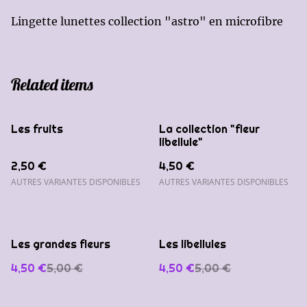
Lingette lunettes collection "astro" en microfibre
Related items
Les fruits
La collection "fleur
libellule"
2,50 €
4,50 €
AUTRES VARIANTES DISPONIBLES
AUTRES VARIANTES DISPONIBLES
%
%
Les grandes fleurs
Les libellules
4,50 €
5,00 €
4,50 €
5,00 €