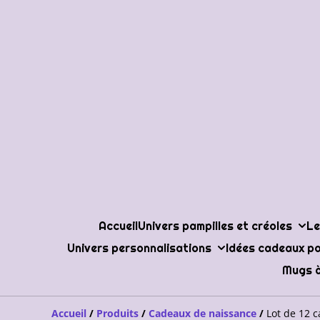
Accueil
Univers pampilles et créoles
Le
Univers personnalisations
Idées cadeaux po
Mugs à
Accueil
/
Produits
/
Cadeaux de naissance
/
Lot de 12 