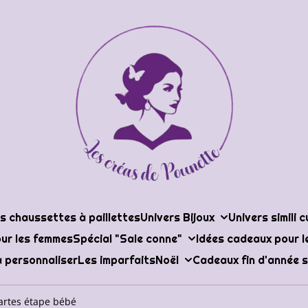
s chaussettes à paillettes
Univers Bijoux
Univers simili c
ur les femmes
Spécial "Sale conne"
Idées cadeaux pour 
 personnaliser
Les imparfaits
Noël
Cadeaux fin d'année s
cartes étape bébé