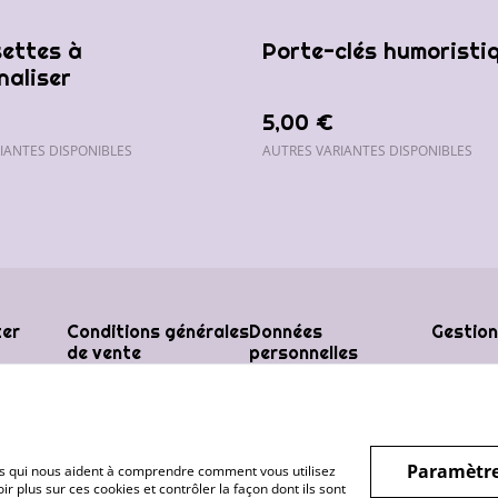
ettes à
Porte-clés humoristi
naliser
5,00 €
IANTES DISPONIBLES
AUTRES VARIANTES DISPONIBLES
ter
Conditions générales
Données
Gestion
de vente
personnelles
Paramètre
hiers qui nous aident à comprendre comment vous utilisez
r plus sur ces cookies et contrôler la façon dont ils sont