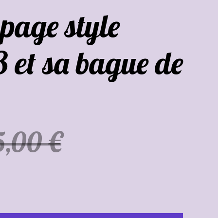
page style
3 et sa bague de
5,00 €