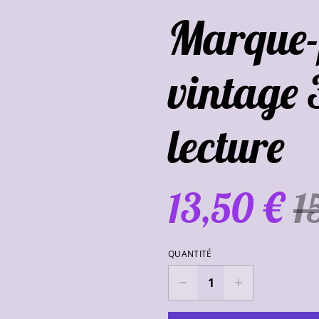
Marque-
vintage 
lecture
13,50 €
1
QUANTITÉ