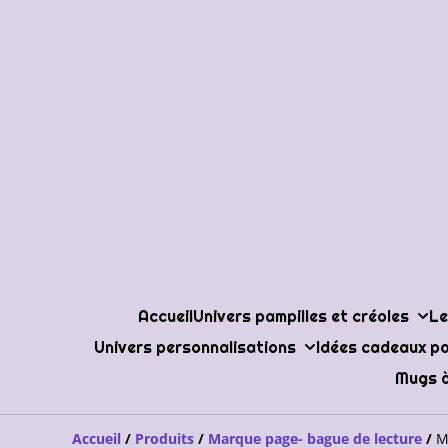
Accueil
Univers pampilles et créoles
Le
Univers personnalisations
Idées cadeaux po
Mugs à
Accueil
/
Produits
/
Marque page- bague de lecture
/
M