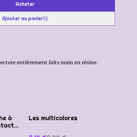
Acheter
Ajouter au panier
ecture entièrement faits main en résine.
%
he à
Les multicolores
ntacter
e,