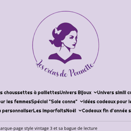
s chaussettes à paillettes
Univers Bijoux
Univers simili c
ur les femmes
Spécial "Sale conne"
Idées cadeaux pour 
 personnaliser
Les imparfaits
Noël
Cadeaux fin d'année s
arque-page style vintage 3 et sa bague de lecture