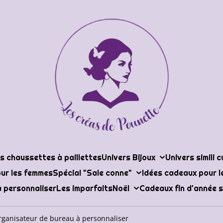
s chaussettes à paillettes
Univers Bijoux
Univers simili c
ur les femmes
Spécial "Sale conne"
Idées cadeaux pour 
 personnaliser
Les imparfaits
Noël
Cadeaux fin d'année s
rganisateur de bureau à personnaliser