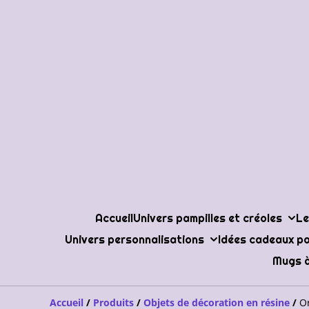
Accueil
Univers pampilles et créoles
Le
Univers personnalisations
Idées cadeaux po
Mugs à
Accueil
/
Produits
/
Objets de décoration en résine
/
O