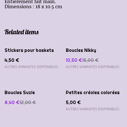
Entièrement fait main.
Dimensions : 18 x 10.5 cm
Related items
%
Stickers pour baskets
Boucles Nikky
4,50 €
10,50 €
15,00 €
AUTRES VARIANTES DISPONIBLES
AUTRES VARIANTES DISPONIBLES
%
Boucles Suzie
Petites créoles colorées
8,40 €
12,00 €
5,00 €
AUTRES VARIANTES DISPONIBLES