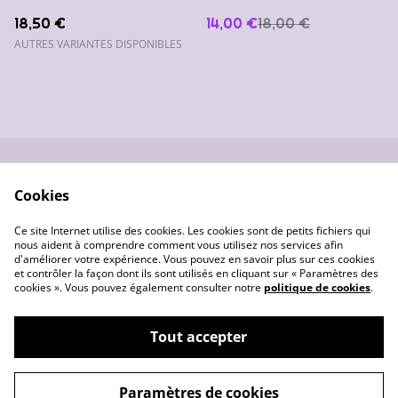
18,50 €
14,00 €
18,00 €
AUTRES VARIANTES DISPONIBLES
Nous contacter
Conditions générales
Cookies
de vente
Données
Gestion des cookies
Ce site Internet utilise des cookies. Les cookies sont de petits fichiers qui
personnelles
nous aident à comprendre comment vous utilisez nos services afin
d'améliorer votre expérience. Vous pouvez en savoir plus sur ces cookies
et contrôler la façon dont ils sont utilisés en cliquant sur « Paramètres des
cookies ». Vous pouvez également consulter notre
politique de cookies
.
Tout accepter
©
2026
Les créas de Pounette
Paramètres de cookies