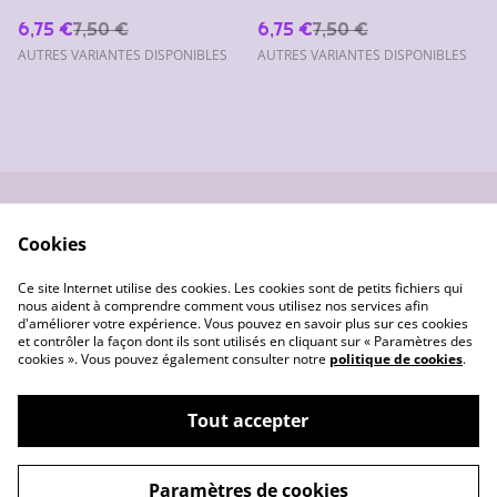
6,75 €
7,50 €
6,75 €
7,50 €
AUTRES VARIANTES DISPONIBLES
AUTRES VARIANTES DISPONIBLES
Nous contacter
Conditions générales
Cookies
de vente
Données
Gestion des cookies
Ce site Internet utilise des cookies. Les cookies sont de petits fichiers qui
personnelles
nous aident à comprendre comment vous utilisez nos services afin
d'améliorer votre expérience. Vous pouvez en savoir plus sur ces cookies
et contrôler la façon dont ils sont utilisés en cliquant sur « Paramètres des
cookies ». Vous pouvez également consulter notre
politique de cookies
.
Tout accepter
©
2026
Les créas de Pounette
Paramètres de cookies