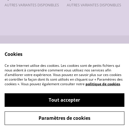
AUTRES VARIANTES DISPONIBLES
AUTRES VARIANTES DISPONIBLES
Nous contacter
Conditions générales
Cookies
de vente
Données
Gestion des cookies
Ce site Internet utilise des cookies. Les cookies sont de petits fichiers qui
personnelles
nous aident à comprendre comment vous utilisez nos services afin
d'améliorer votre expérience. Vous pouvez en savoir plus sur ces cookies
et contrôler la façon dont ils sont utilisés en cliquant sur « Paramètres des
cookies ». Vous pouvez également consulter notre
politique de cookies
.
Tout accepter
©
2026
Les créas de Pounette
Paramètres de cookies
powered by