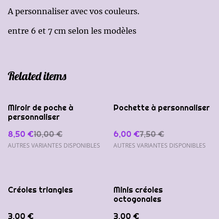
A personnaliser avec vos couleurs.
entre 6 et 7 cm selon les modèles
Related items
%
%
Miroir de poche à
Pochette à personnaliser
personnaliser
8,50 €
10,00 €
6,00 €
7,50 €
AUTRES VARIANTES DISPONIBLES
AUTRES VARIANTES DISPONIBLES
Créoles triangles
Minis créoles
octogonales
3,00 €
3,00 €