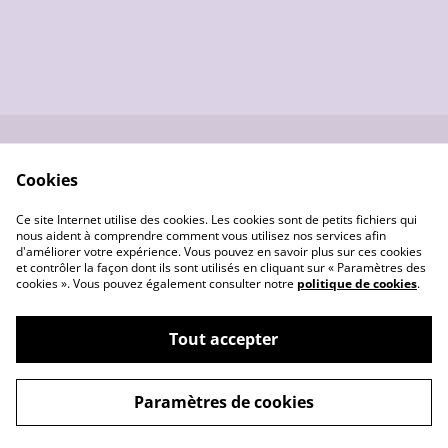
Nous contacter
Conditions générales
Cookies
de vente
Données
Gestion des cookies
Ce site Internet utilise des cookies. Les cookies sont de petits fichiers qui
personnelles
nous aident à comprendre comment vous utilisez nos services afin
d'améliorer votre expérience. Vous pouvez en savoir plus sur ces cookies
et contrôler la façon dont ils sont utilisés en cliquant sur « Paramètres des
cookies ». Vous pouvez également consulter notre
politique de cookies
.
Tout accepter
©
2026
Les créas de Pounette
Paramètres de cookies
powered by