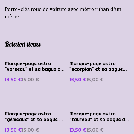
Porte-clés roue de voiture avec mètre ruban d'un
mètre
Related items
%
%
Marque-page astro
Marque-page astro
"verseau" et sa bague de
"scorpion" et sa bague
lecture
de lecture
13,50 €
15,00 €
13,50 €
15,00 €
%
%
Marque-page astro
Marque-page astro
"gémeaux" et sa bague de
"taureau" et sa bague de
lecture
lecture
13,50 €
15,00 €
13,50 €
15,00 €