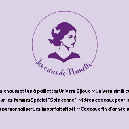
s chaussettes à paillettes
Univers Bijoux
Univers simili c
ur les femmes
Spécial "Sale conne"
Idées cadeaux pour 
 personnaliser
Les imparfaits
Noël
Cadeaux fin d'année s