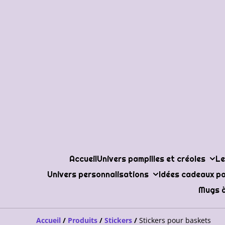
Accueil
Univers pampilles et créoles
Le
Univers personnalisations
Idées cadeaux po
Mugs à
Accueil
/
Produits
/
Stickers
/
Stickers pour baskets