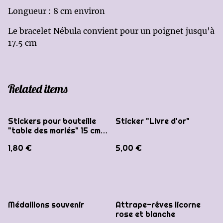
Longueur : 8 cm environ
Le bracelet Nébula convient pour un poignet jusqu'à
17.5 cm
Related items
Stickers pour bouteille
Sticker "Livre d'or"
"table des mariés" 15 cm
maxi
1,80 €
5,00 €
%
Médaillons souvenir
Attrape-rêves licorne
rose et blanche