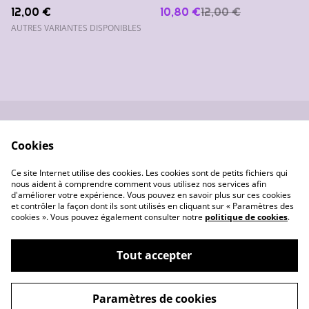
12,00 €
10,80 €
12,00 €
AUTRES VARIANTES DISPONIBLES
Nous contacter
Conditions générales
Cookies
de vente
Données
Gestion des cookies
Ce site Internet utilise des cookies. Les cookies sont de petits fichiers qui
personnelles
nous aident à comprendre comment vous utilisez nos services afin
d'améliorer votre expérience. Vous pouvez en savoir plus sur ces cookies
et contrôler la façon dont ils sont utilisés en cliquant sur « Paramètres des
cookies ». Vous pouvez également consulter notre
politique de cookies
.
Tout accepter
©
2026
Les créas de Pounette
Paramètres de cookies
powered by